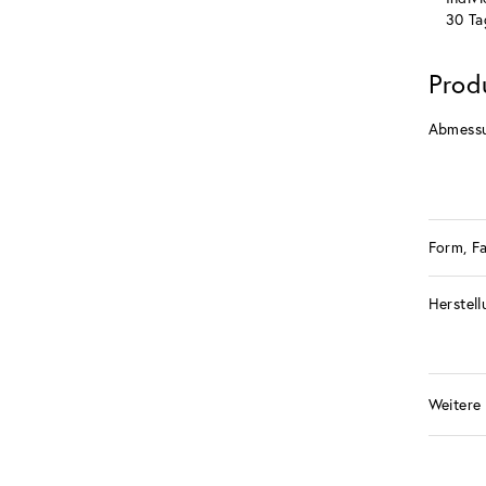
30 Ta
Prod
Abmess
Form, F
Herstell
Weitere 