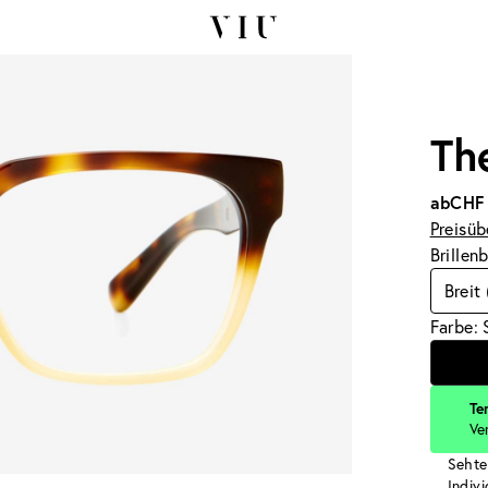
Th
ab
CHF
Preisüb
Brillen
Breit
Farbe: 
Te
Ve
Sehte
Indiv