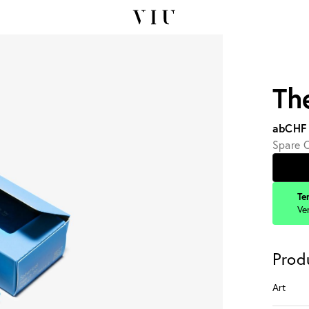
Th
ab
CHF
Spare C
Te
Ve
Prod
Art