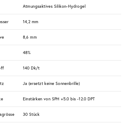
Atmungsaktives Silikon-Hydrogel
sser
14,2 mm
rve
8,6 mm
48%
off
140 Dk/t
tz
Ja (ersetzt keine Sonnenbrille)
ke
Einstärken von SPH +5.0 bis -12.0 DPT
sgrösse
30 Stück