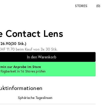
STORES
(0)
e Contact Lens
 26.90
(30 Stk.)
HF 11.70 beim Kauf von 3x 30 Stk.
In den Warenkorb
rmin zur Anprobe im Store
rfügbarkeit in 16 Stores prüfen
uktinformationen
Sphärische Tageslinsen