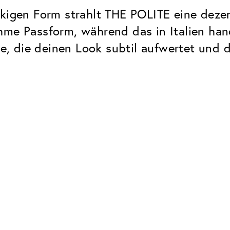
ckigen Form strahlt THE POLITE eine dezen
hme Passform, während das in Italien han
lle, die deinen Look subtil aufwertet und 
Classic
Zuverlässig. Made in Europe.
Hartschicht
Schützt die Brillengläser vor
UV Schutz
Bei sonnen- und normalen
Brillengläsern
Classic Entspiegelung
Keine störenden Restreflexe