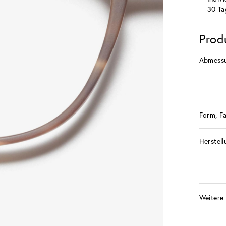
30 Ta
Prod
Abmess
Form, F
Herstell
Weitere 