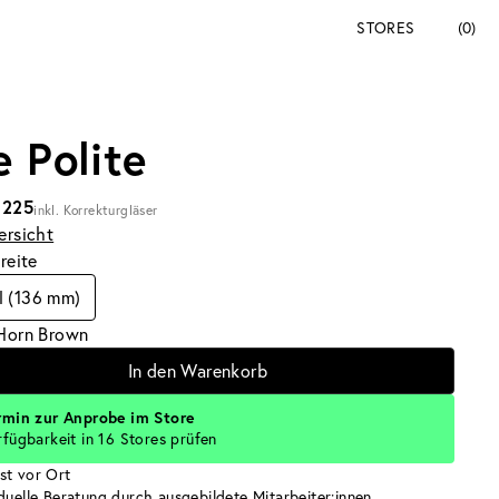
STORES
(0)
e Polite
 225
inkl. Korrekturgläser
ersicht
breite
l (136 mm)
 Horn Brown
In den Warenkorb
rmin zur Anprobe im Store
rfügbarkeit in 16 Stores prüfen
st vor Ort
iduelle Beratung durch ausgebildete Mitarbeiter:innen