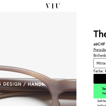
Th
ab
CHF
Preisüb
Brillen
Mitte
Farbe:
Te
Ve
Sehte
Indiv