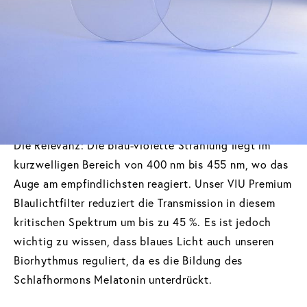
Fachlich wird dieser Teil auch als HEV-Licht (High
Energy Visible Light) bezeichnet.
Blaulicht ist sowohl in natürlichem Sonnenlicht als
auch in künstlichem Licht, das von Bildschirmen
emittiert wird, enthalten.
Die Relevanz: Die blau-violette Strahlung liegt im
kurzwelligen Bereich von 400 nm bis 455 nm, wo das
Auge am empfindlichsten reagiert. Unser VIU Premium
Blaulichtfilter reduziert die Transmission in diesem
kritischen Spektrum um bis zu 45 %. Es ist jedoch
wichtig zu wissen, dass blaues Licht auch unseren
Biorhythmus reguliert, da es die Bildung des
Schlafhormons Melatonin unterdrückt.