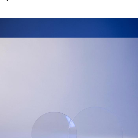
Was ist Blaulicht?
Sichtbares Licht setzt sich aus verschiedenen
Wellenlängen zusammen, von denen das Blaulicht
(oder blaues Licht) einen kurzwelligen,
energiereichen Anteil (380 bis 500 nm) darstellt.