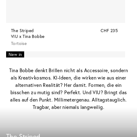
The Striped
CHF 235
VIU x Tina Bobbe
Tortoise
New in
New in
New in
Acetate Renew
Acetate Renew
Acetate Renew
Tina Bobbe denkt Brillen nicht als Accessoire, sondern
als Kreativkosmos. KI-Ideen, die wirken wie aus einer
alternativen Realität? Her damit. Formen, die ein
bisschen zu mutig sind? Perfekt. Und VIU? Bringt das
alles auf den Punkt. Millimetergenau. Alltagstauglich.
Tragbar, aber niemals langweilig.
The Striped