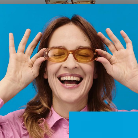
Die Bügel? Nicht einfach Bügel. Echte Cut-ins, die
grafische Streifen ins Material schneiden – aus
vollwertigem Acetat. Oder wellenförmig modellierte
Bügel, als hätte das Material seinen eigenen Rhythmus
entwickelt. Die Formen? Bold, verspielt, absolut
unübersehbar. Brillen, die dich nicht fragen, ob du bereit
bist – sie gehen einfach vor. Als Hommage an kreative
Transformation entstand gemeinsam mit Tina auch „Die
Skulptur“ – mit KI entworfen und in 3D gedruckt. Sie
diente uns als Bühne für die Frames – und als stiller
Reminder, dass gute Ideen selten brav sind.