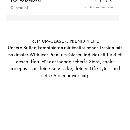
The Professional
CHF 325
Gunmetal
inkl. Korrekturgläser
PREMIUM-GLÄSER. PREMIUM LIFE.
Unsere Brillen kombinieren minimalistisches Design mit
maximaler Wirkung: Premium-Gläser, individuell für dich
geschliffen. Für gestochen scharfe Sicht, exakt
angepasst an deine Sehstärke, deinen Lifestyle – und
deine Augenbewegung.
Gläser Guide 
Von polarisierten Gläsern bis zu individuellen 