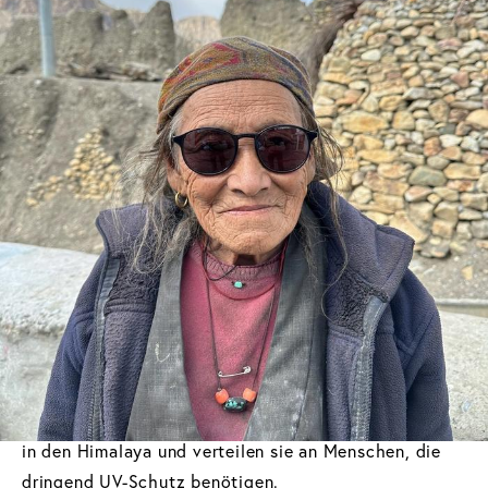
Leben.
Shades of Love ist eine gemeinnützige Organisation,
die in abgelegenen Gebieten im Himalaya gebrauchte
Sonnenbrillen an Bedürftige verteilt. Denn genau dort
– im Hochland zwischen 2,500 und 6,500 Metern
Höhe – ist die UV-Strahlung besonders schädlich und
der Schutz der Augen umso wichtiger.
Schenke deiner Sonnenbrille ein zweites Leben.
Wir geben alle gesammelten Brillen regelmäßig an
Shades of Love weiter. Sie nehmen die Spenden mit
in den Himalaya und verteilen sie an Menschen, die
dringend UV-Schutz benötigen.