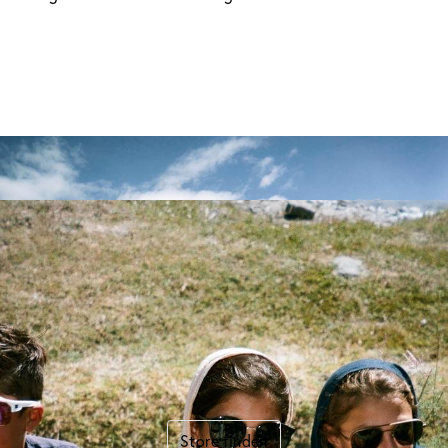
GIBT ES EINE SONNENBRILLE, DIE DU NICHT MEHR
TRÄGST?
Lass uns gemeinsam Gutes
tun.
Finde einen VIU Store in deiner Nähe und spende deine
alte Sonnenbrille (alle Marken sind willkommen).
Store finden