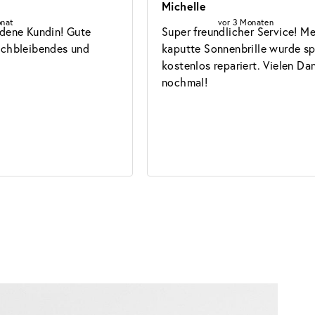
Michelle
onat
vor 3 Monaten
dene Kundin! Gute 
Super freundlicher Service! Me
ichbleibendes und 
kaputte Sonnenbrille wurde sp
kostenlos repariert. Vielen Dan
nochmal!
Gläser
Guide