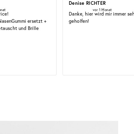
Denise RICHTER
onat
vor 1 Monat
ce!

Danke, hier wird mir immer seh
NasenGummi ersetzt + 
geholfen!
tauscht und Brille 
Gläser
Guide