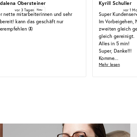
dalena Obersteiner
Kyrill Schuller
vor 3 Tagen
vor 1 M
Neu
r nette mitarbeiterinnen und sehr 
Super Kundenservi
sbereit! kann das geschäft nur 
Im Vorbeigehen, 
erempfehlen 🦋
zweiten gleich ge
gleich gereinigt.

Alles in 5 min!

Super, Danke!!!

Komme
Mehr lesen
Brillen