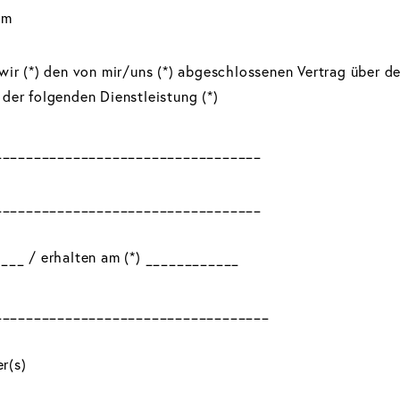
om
/wir (*) den von mir/uns (*) abgeschlossenen Vertrag über d
 der folgenden Dienstleistung (*)
__________________________________
__________________________________
____ / erhalten am (*) ____________
___________________________________
r(s)