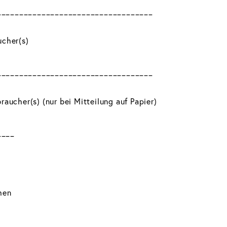
___________________________________
ucher(s)
___________________________________
raucher(s) (nur bei Mitteilung auf Papier)
____
hen