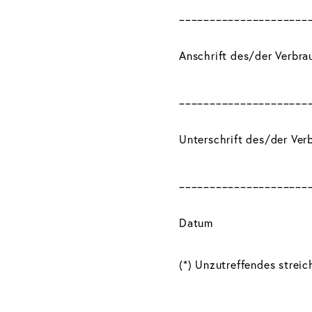
_____________________
Anschrift des/der Verbra
_____________________
Unterschrift des/der Verb
_____________________
Datum
(*) Unzutreffendes streic