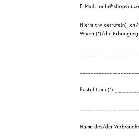
E-Mail: hello@shopviu.c
Hiermit widerrufe(n) ich
Waren (*)/die Erbringung
_____________________
_____________________
Bestellt am (*) ________
_____________________
Name des/der Verbrauche