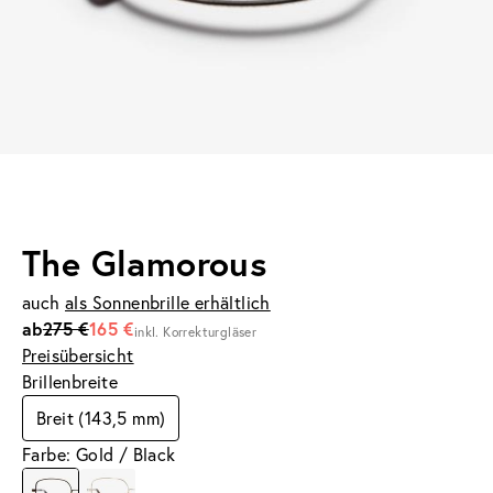
The Glamorous
auch
als Sonnenbrille erhältlich
ab
275 €
165 €
inkl. Korrekturgläser
Preisübersicht
Brillenbreite
Breit (143,5 mm)
Farbe: Gold / Black