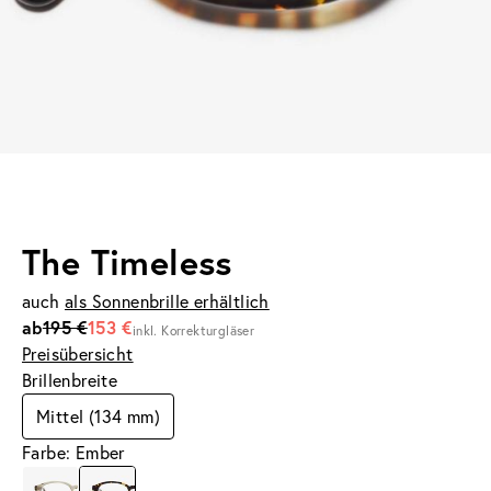
The Timeless
auch
als Sonnenbrille erhältlich
ab
195 €
153 €
inkl. Korrekturgläser
Preisübersicht
Brillenbreite
Mittel (134 mm)
Farbe: Ember