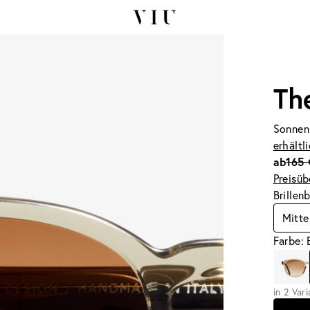
Th
Sonnen
erhältl
ab
165 
Preisüb
Brillen
Mitte
Farbe:
in 2 Var