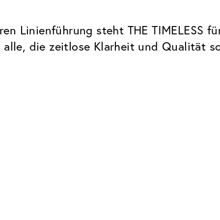
en Linienführung steht THE TIMELESS für
alle, die zeitlose Klarheit und Qualität s
Classic
Zuverlässig. Made in Europe.
Hartschicht
Schützt die Brillengläser vor
UV Schutz
Bei sonnen- und normalen
Brillengläsern
Classic Entspiegelung
Keine störenden Restreflexe