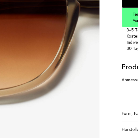
Te
Ve
3–5 T
Koste
Indiv
30 Ta
Prod
Abmess
Form, F
Herstell