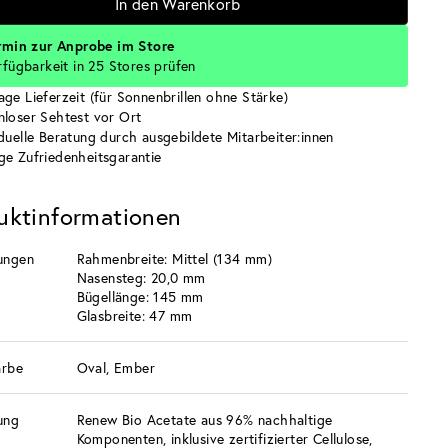
In den Warenkorb
rmin zur Anprobe im Store
rfügbarkeit in 25 Stores prüfen
age Lieferzeit (für Sonnenbrillen ohne Stärke)
nloser Sehtest vor Ort
iduelle Beratung durch ausgebildete Mitarbeiter:innen
ge Zufriedenheitsgarantie
uktinformationen
ungen
Rahmenbreite: Mittel (134 mm)
Nasensteg: 20,0 mm
Bügellänge: 145 mm
Glasbreite: 47 mm
arbe
Oval, Ember
ung
Renew Bio Acetate aus 96% nachhaltige
Komponenten, inklusive zertifizierter Cellulose,