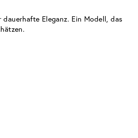
 dauerhafte Eleganz. Ein Modell, das
chätzen.
Premium
Innovationen. Made in Switzerland.
Alle Vorteile des Classic Pakets, plus:
Invisible Entspiegelung
 Kratzern
Reduziert Reflexionen fast vollständig
UltraClean Beschichtung
Wasser, Öl und Schmutz werden
abgewehrt, bevor sie sichtbar werden
Blaulichtfilter