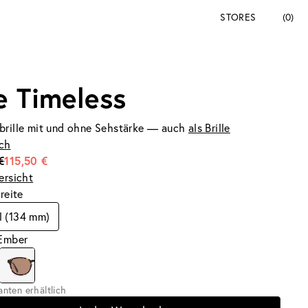
STORES
(0)
e Timeless
brille mit und ohne Sehstärke — auch
als Brille
ich
€
115,50 €
ersicht
breite
l (134 mm)
 Ember
ianten erhältlich