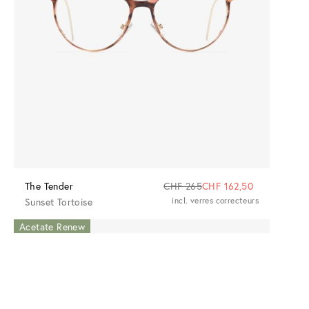
The Tender
CHF 265
CHF 162,50
Sunset Tortoise
incl. verres correcteurs
Acetate Renew
Acetate Renew