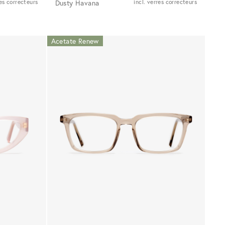
res correcteurs
Dusty Havana
incl. verres correcteurs
Acetate Renew