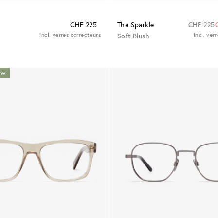
CHF 225
The Sparkle
CHF 225
incl. verres correcteurs
Soft Blush
incl. ver
ew