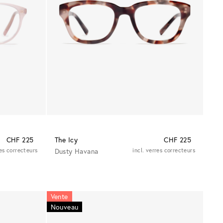
CHF 225
The Icy
CHF 225
res correcteurs
Dusty Havana
incl. verres correcteurs
Vente
Nouveau