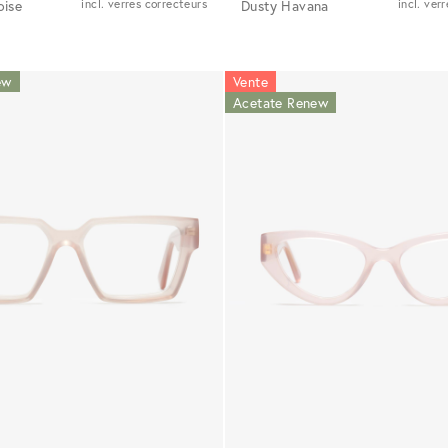
oise
incl. verres correcteurs
Dusty Havana
incl. ver
ew
Vente
Acetate Renew