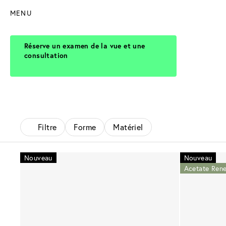
MENU
Réserve un examen de la vue et une
consultation
Filtre
Forme
Matériel
Nouveau
Nouveau
Acetate Ren