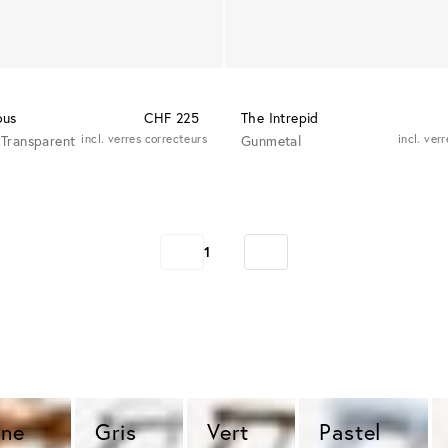
ous
CHF 225
The Intrepid
Transparent
incl. verres correcteurs
Gunmetal
incl. ver
1
ne 
Gris 
Vert 
Pastel 