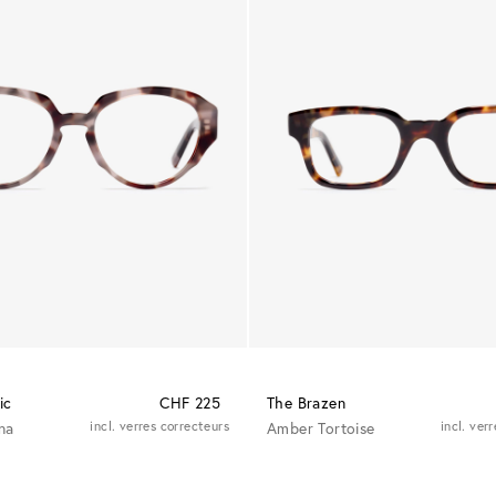
ic
CHF 225
The Brazen
na
incl. verres correcteurs
Amber Tortoise
incl. ver