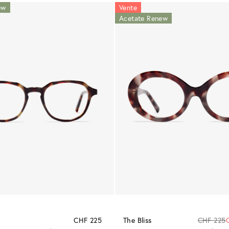
ew
Vente
Acetate Renew
CHF 225
The Bliss
CHF 225