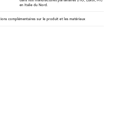
dans nos manufactures partenaires (FIO, Luxol, M1)
en Italie du Nord.
ions complémentaires sur le produit et les matériaux