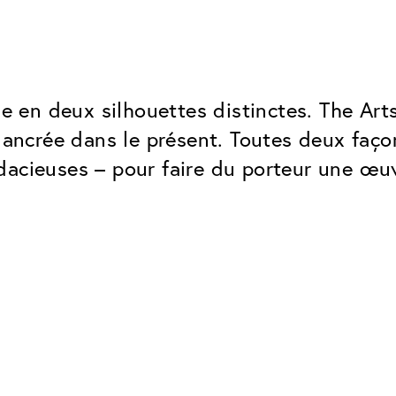
ne en deux silhouettes distinctes. The Arts
, ancrée dans le présent. Toutes deux faç
dacieuses – pour faire du porteur une œuv
Classic
Fiable. Fabriqué en Europe.
Anti-rayures
Protège les verres contre les
Protection UV