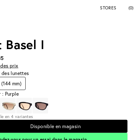
STORES
(0)
 Basel I
35
des prix
 des lunettes
 (144 mm)
 : Purple
le en 4 variantes
Disponible en magasin
ndez-vous pour un essai dans le magasin