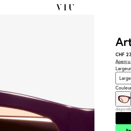
Art
CHF 2
Aperçu 
Largeur
Large
Couleur
disponib
Re