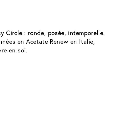
y Circle : ronde, posée, intemporelle.
onnées en Acetate Renew en Italie,
re en soi.
Premium
Des innovations. Fabriquées en
Suisse.
 rayures
Tous les avantages du forfait Classique,
plus :