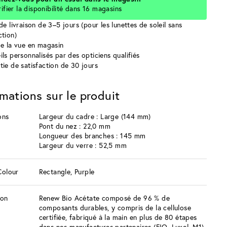
rifier la disponibilité dans 16 magasins
de livraison de 3–5 jours (pour les lunettes de soleil sans
ction)
de la vue en magasin
ils personnalisés par des opticiens qualifiés
tie de satisfaction de 30 jours
rmations sur le produit
ons
Largeur du cadre : Large (144 mm)
Pont du nez : 22,0 mm
Longueur des branches : 145 mm
Largeur du verre : 52,5 mm
Colour
Rectangle, Purple
ion
Renew Bio Acétate composé de 96 % de
composants durables, y compris de la cellulose
certifiée, fabriqué à la main en plus de 80 étapes