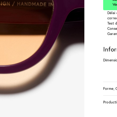
Vé
Délai 
corre
Test 
Conse
Garan
Info
Dimensi
Forme, 
Product