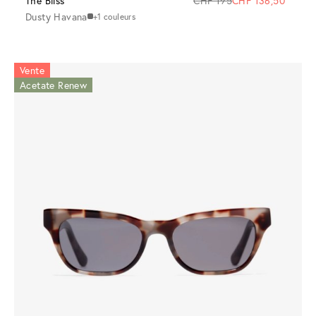
The Bliss
CHF 195
CHF 136,50
Dusty Havana
+1 couleurs
Vente
Acetate Renew