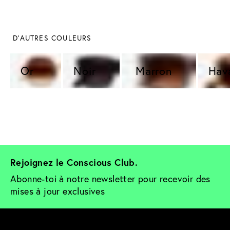
 D'AUTRES COULEURS
Or  
Noir 
 Marron 
Hav
Rejoignez le Conscious Club. 
Abonne-toi à notre newsletter pour recevoir des 
mises à jour exclusives