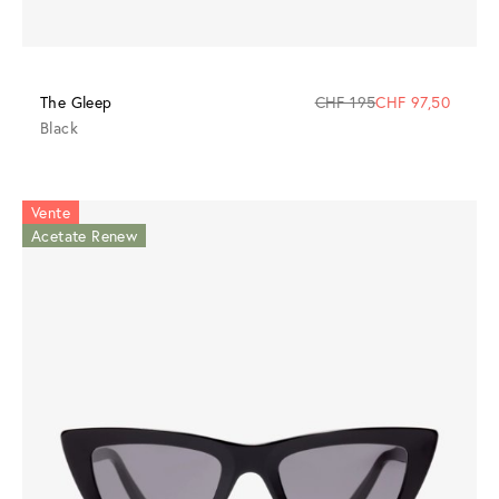
The Gleep
CHF 195
CHF 97,50
Black
Vente
Acetate Renew