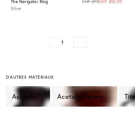
The Navigator Ring
CHF 295
CHF 206,50
Silver
1
D'AUTRES MATÉRIAUX
Acetate 
Acetate Renew 
Tit