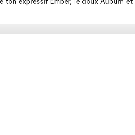
ton expressif Ember, le doux Auburn et l
Classic
Fiable. Fabriqué en Europe.
Anti-rayures
Protège les verres contre les
Protection UV
Pour les lunettes de soleil et 
lunettes normales
Antireflet Classic
Aucun reflet résiduel gênant
Traitement ClassicClea
Hydrophobe et oleo/saloph
garantie VIU 