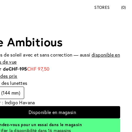
STORES
(0)
e Ambitious
s de soleil avec et sans correction — aussi
disponible en
s de vue
r de
CHF 195
CHF 97,50
des prix
 des lunettes
 (144 mm)
 : Indigo Havana
Disponible en magasin
ndez-vous pour un essai dans le magasin
rifier la disponibilité dans 16 magasins