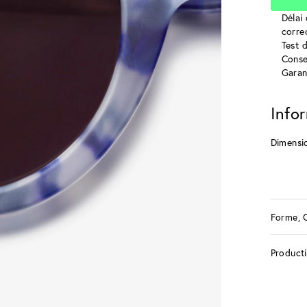
Délai 
corre
Test 
Conse
Garan
Info
Dimensi
Forme, 
Product