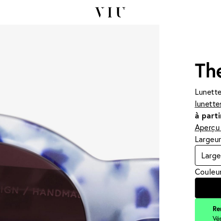
Th
Lunette
lunette
à parti
Aperçu 
Largeur
Large
Couleur
Re
Vé