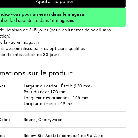
Ajouter au panier
ndez-vous pour un essai dans le magasin
rifier la disponibilité dans 16 magasins
de livraison de 3–5 jours (pour les lunettes de soleil sans
ction)
de la vue en magasin
ils personnalisés par des opticiens qualifiés
tie de satisfaction de 30 jours
rmations sur le produit
ons
Largeur du cadre : Étroit (130 mm)
Pont du nez : 17,0 mm
Longueur des branches : 145 mm
Largeur du verre : 49 mm
Colour
Round, Cherrywood
ion
Renew Bio Acétate composé de 96 % de