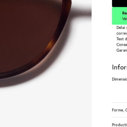
Re
Vé
Délai 
corre
Test 
Conse
Garan
Info
Dimensi
Forme, 
Product