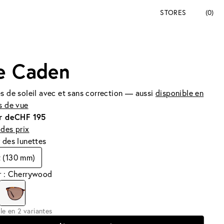
STORES
(0)
e Caden
s de soleil avec et sans correction — aussi
disponible en
s de vue
r de
CHF 195
des prix
 des lunettes
t (130 mm)
r : Cherrywood
le en 2 variantes