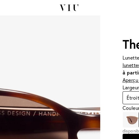
Th
Lunette
lunette
à parti
Aperçu 
Largeur
Étroi
Couleu
disponib