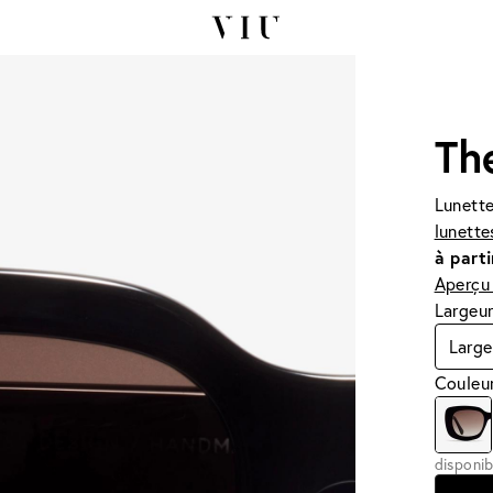
Th
Lunette
lunette
à parti
Aperçu 
Largeur
Large
Couleur
disponib