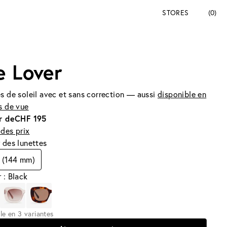
STORES
(0)
e Lover
s de soleil avec et sans correction — aussi
disponible en
s de vue
r de
CHF 195
des prix
 des lunettes
 (144 mm)
 : Black
le en 3 variantes