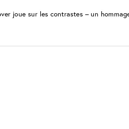
ver joue sur les contrastes – un hommage
Classic
Fiable. Fabriqué en Europe.
Anti-rayures
Protège les verres contre les
Protection UV
Pour les lunettes de soleil et 
lunettes normales
Antireflet Classic
Aucun reflet résiduel gênant
Traitement ClassicClea