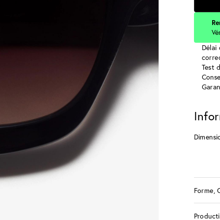
Re
Vé
Délai 
corre
Test 
Conse
Garan
Info
Dimensi
Forme, 
Product