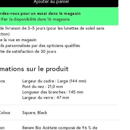
Ajouter au panier
ndez-vous pour un essai dans le magasin
rifier la disponibilité dans 16 magasins
de livraison de 3–5 jours (pour les lunettes de soleil sans
ction)
de la vue en magasin
ils personnalisés par des opticiens qualifiés
tie de satisfaction de 30 jours
rmations sur le produit
ons
Largeur du cadre : Large (144 mm)
Pont du nez : 21,0 mm
Longueur des branches : 145 mm
Largeur du verre : 47 mm
Colour
Square, Black
ion
Renew Bio Acétate composé de 96 % de