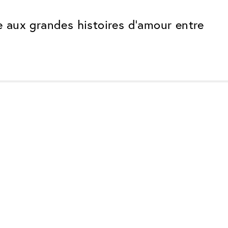
 aux grandes histoires d’amour entre
Premium
Des innovations. Fabriquées en
Suisse.
 rayures
Tous les avantages du forfait Classique,
plus :
Antireflet Invisible
les
Réduit les reflets presque
complètement
Traitement UltraClean
n
L'eau, l'huile et la saleté sont