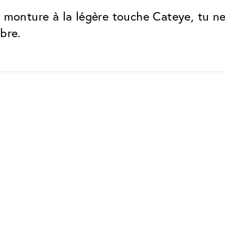
 monture à la légère touche Cateye, tu ne c
bre.
Classic
Fiable. Fabriqué en Europe.
Anti-rayures
Protège les verres contre les
Protection UV
Pour les lunettes de soleil et 
lunettes normales
Antireflet Classic
Aucun reflet résiduel gênant
Traitement ClassicClea
Hydrophobe et oleo/saloph