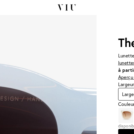
Th
Lunette
lunette
à parti
Aperçu 
Largeur
Large
Couleur
disponib