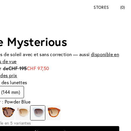
STORES
(0)
e Mysterious
s de soleil avec et sans correction — aussi
disponible en
s de vue
r de
CHF 195
CHF 97,50
des prix
 des lunettes
 (144 mm)
 : Powder Blue
le en 5 variantes