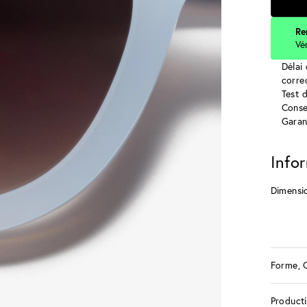
Re
Vé
Délai 
corre
Test 
Conse
Garan
Info
Dimensi
Forme, 
Product