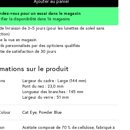
Ajouter au panier
ndez-vous pour un essai dans le magasin
rifier la disponibilité dans 16 magasins
de livraison de 3–5 jours (pour les lunettes de soleil sans
ction)
de la vue en magasin
ils personnalisés par des opticiens qualifiés
tie de satisfaction de 30 jours
rmations sur le produit
ons
Largeur du cadre : Large (144 mm)
Pont du nez : 23,0 mm
Longueur des branches : 145 mm
Largeur du verre : 51 mm
Colour
Cat Eye, Powder Blue
ion
Acétate composé de 70 % de cellulose, fabriqué à