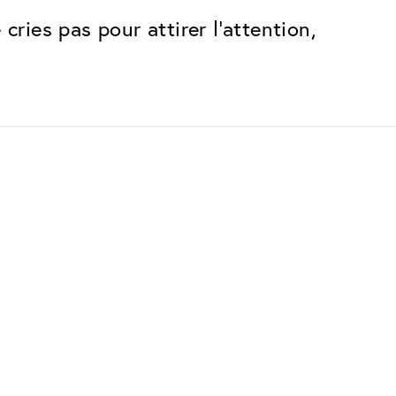
ries pas pour attirer l'attention,
Premium
Des innovations. Fabriquées en
Suisse.
 rayures
Tous les avantages du forfait Classique,
plus :
Antireflet Invisible
les
Réduit les reflets presque
complètement
Traitement UltraClean
n
L'eau, l'huile et la saleté sont
repoussées avant d'être visibles
obe