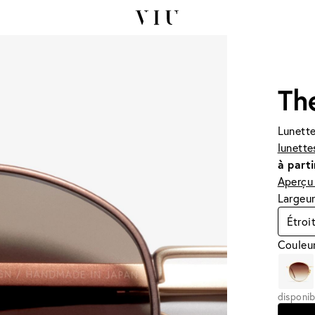
Th
Lunette
lunette
à parti
Aperçu 
Largeur
Étroi
Couleur
disponib