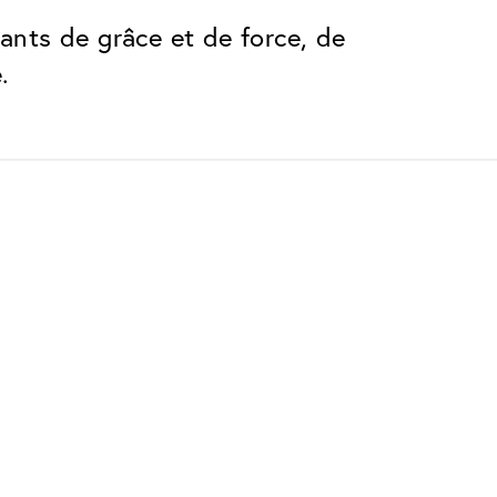
yants de grâce et de force, de
.
Premium
Des innovations. Fabriquées en
Suisse.
 rayures
Tous les avantages du forfait Classique,
plus :
Antireflet Invisible
les
Réduit les reflets presque
complètement
Traitement UltraClean
n
L'eau, l'huile et la saleté sont
repoussées avant d'être visibles
obe