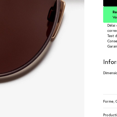
Re
Vé
Délai 
corre
Test 
Conse
Garan
Info
Dimensi
Forme, 
Product