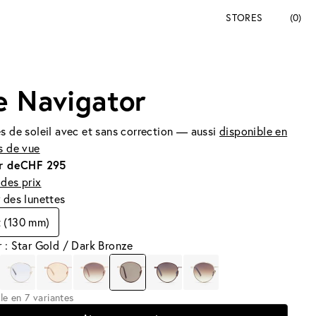
STORES
(0)
e Navigator
s de soleil avec et sans correction — aussi
disponible en
s de vue
r de
CHF 295
des prix
 des lunettes
t (130 mm)
 : Star Gold / Dark Bronze
le en 7 variantes