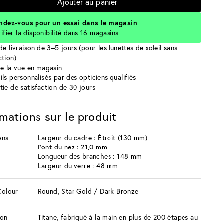
Ajouter au panier
ndez-vous pour un essai dans le magasin
rifier la disponibilité dans 16 magasins
de livraison de 3–5 jours (pour les lunettes de soleil sans
ction)
de la vue en magasin
ils personnalisés par des opticiens qualifiés
tie de satisfaction de 30 jours
rmations sur le produit
ons
Largeur du cadre : Étroit (130 mm)
Pont du nez : 21,0 mm
Longueur des branches : 148 mm
Largeur du verre : 48 mm
Colour
Round, Star Gold / Dark Bronze
ion
Titane, fabriqué à la main en plus de 200 étapes au