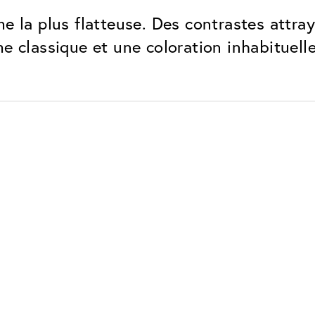
e la plus flatteuse. Des contrastes attra
e classique et une coloration inhabituelle
Classic
Fiable. Fabriqué en Europe.
Anti-rayures
Protège les verres contre les
Protection UV
Pour les lunettes de soleil et 
lunettes normales
Antireflet Classic
Aucun reflet résiduel gênant
Traitement ClassicClea
Hydrophobe et oleo/saloph