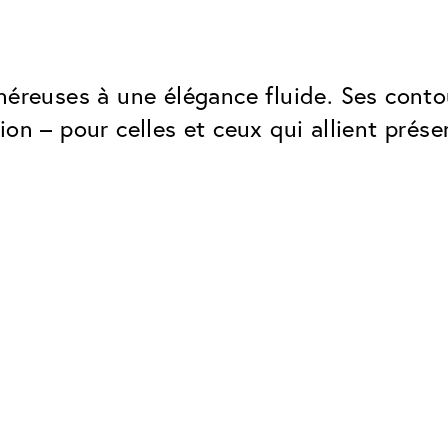
énéreuses à une élégance fluide. Ses cont
on – pour celles et ceux qui allient prése
Classic
Fiable. Fabriqué en Europe.
Anti-rayures
Protège les verres contre les
Protection UV
Pour les lunettes de soleil et 
lunettes normales
Antireflet Classic