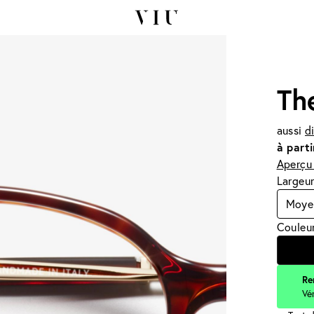
Th
aussi
d
à parti
Aperçu 
Largeur
Moye
Couleur
Re
Vé