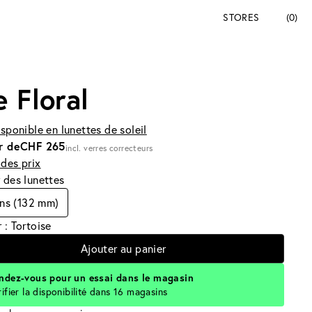
STORES
(0)
e Floral
isponible en lunettes de soleil
r de
CHF 265
incl. verres correcteurs
des prix
 des lunettes
ns (132 mm)
 : Tortoise
Ajouter au panier
ndez-vous pour un essai dans le magasin
rifier la disponibilité dans 16 magasins