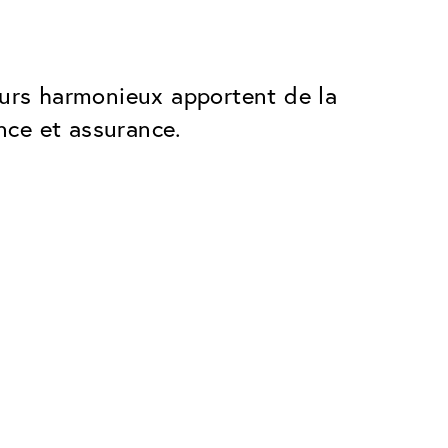
ours harmonieux apportent de la
nce et assurance.
Premium
Des innovations. Fabriquées en
Suisse.
 rayures
Tous les avantages du forfait Classique,
plus :
Antireflet Invisible
les
Réduit les reflets presque
complètement