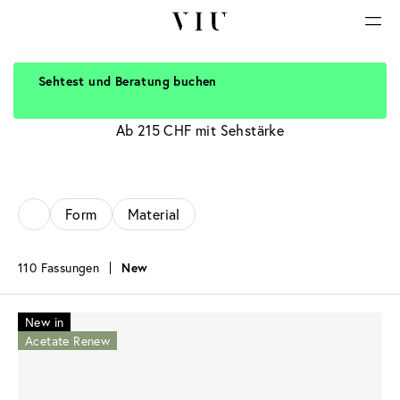
Sehtest und Beratung buchen
Braune Brillen
Ab 215 CHF mit Sehstärke
Form
Material
110 Fassungen
New
New in
Acetate Renew