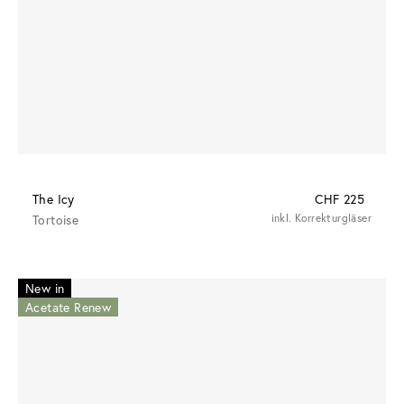
The Icy
CHF 225
Tortoise
inkl. Korrekturgläser
New in
Acetate Renew