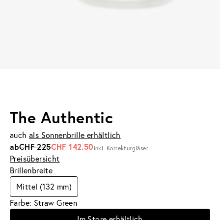
The Authentic
auch
als Sonnenbrille erhältlich
ab
CHF 225
CHF 142.50
inkl. Korrekturgläser
Preisübersicht
Brillenbreite
Mittel (132 mm)
Farbe: Straw Green
Im Store erhältlich