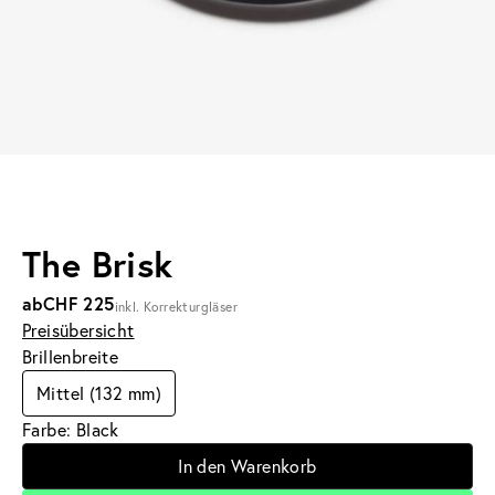
The Brisk
ab
CHF 225
inkl. Korrekturgläser
Preisübersicht
Brillenbreite
Mittel (132 mm)
Farbe: Black
In den Warenkorb