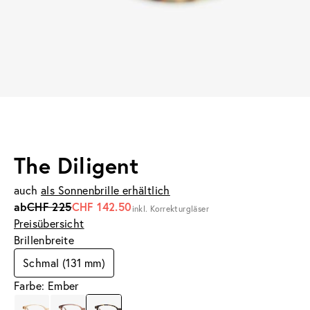
The Diligent
auch
als Sonnenbrille erhältlich
ab
CHF 225
CHF 142.50
inkl. Korrekturgläser
Preisübersicht
Brillenbreite
Schmal (131 mm)
Farbe: Ember