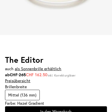
The Editor
auch
als Sonnenbrille erhältlich
ab
CHF 265
CHF 162.50
inkl. Korrekturgläser
Preisübersicht
Brillenbreite
Mittel (136 mm)
Farbe: Hazel Gradient
In den Warenkorb