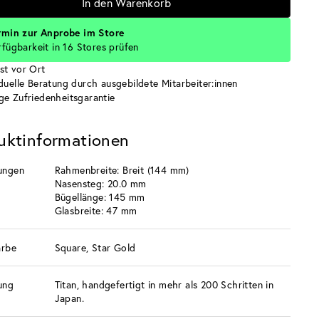
In den Warenkorb
rmin zur Anprobe im Store
rfügbarkeit in 16 Stores prüfen
st vor Ort
iduelle Beratung durch ausgebildete Mitarbeiter:innen
ge Zufriedenheitsgarantie
uktinformationen
ungen
Rahmenbreite: Breit (144 mm)
Nasensteg: 20.0 mm
Bügellänge: 145 mm
Glasbreite: 47 mm
arbe
Square, Star Gold
ung
Titan, handgefertigt in mehr als 200 Schritten in
Japan.