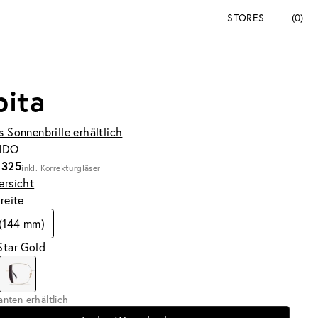
STORES
(0)
pita
s Sonnenbrille erhältlich
SIDO
 325
inkl. Korrekturgläser
ersicht
breite
 (144 mm)
Star Gold
ianten erhältlich