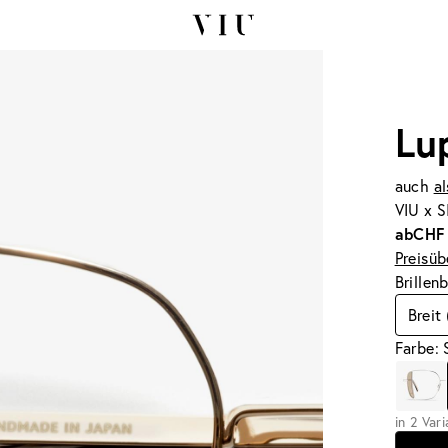
Lu
auch
al
VIU x 
ab
CHF
Preisüb
Brillen
Breit
Farbe: 
in 2 Var