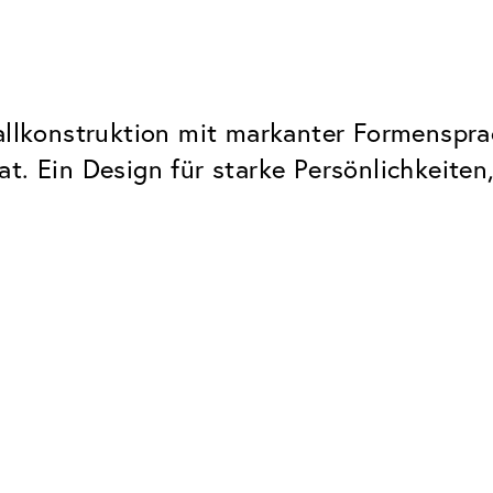
tallkonstruktion mit markanter Formenspr
t. Ein Design für starke Persönlichkeiten
 SIDO Kollektion – und Paul Würdigs Famili
Classic
Zuverlässig. Made in Europe.
Hartschicht