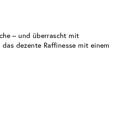
ache – und überrascht mit
, das dezente Raffinesse mit einem
e gewidmet.
Premium
Innovationen. Made in Switzerland.
Alle Vorteile des Classic Pakets, plus: