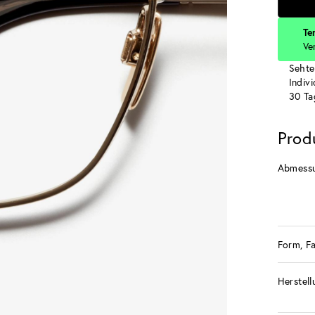
Te
Ve
Sehte
Indiv
30 Ta
Prod
Abmess
Form, F
Herstell