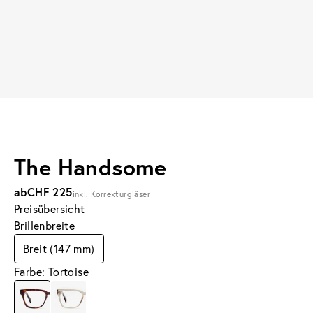
The Handsome
ab
CHF 225
inkl. Korrekturgläser
Preisübersicht
Brillenbreite
Breit (147 mm)
Farbe: Tortoise