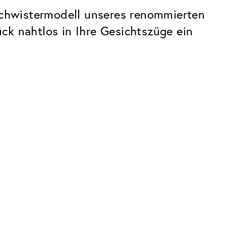
eschwistermodell unseres renommierten
ck nahtlos in Ihre Gesichtszüge ein
Premium
Innovationen. Made in Switzerland.
Alle Vorteile des Classic Pakets, plus:
Invisible Entspiegelung
 Kratzern
Reduziert Reflexionen fast vollständig
UltraClean Beschichtung
Wasser, Öl und Schmutz werden
abgewehrt, bevor sie sichtbar werden
Blaulichtfilter