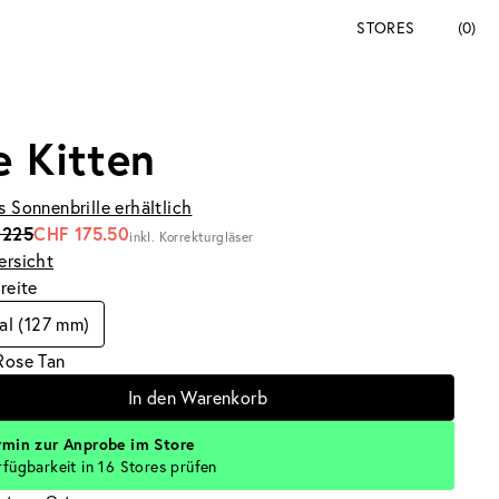
STORES
(0)
e Kitten
s Sonnenbrille erhältlich
 225
CHF 175.50
inkl. Korrekturgläser
ersicht
breite
l (127 mm)
Rose Tan
In den Warenkorb
rmin zur Anprobe im Store
rfügbarkeit in 16 Stores prüfen