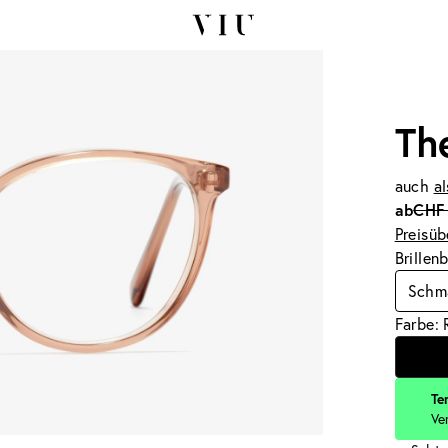
Th
auch
al
ab
CHF
Preisüb
Brillen
Schma
Farbe: 
Te
Ve