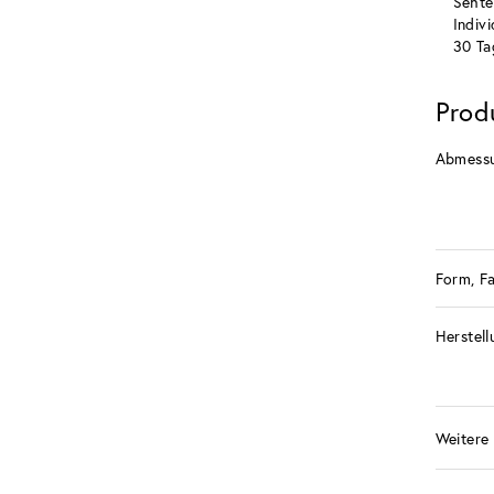
Sehte
Indiv
30 Ta
Prod
Abmess
Form, F
Herstell
Weitere 