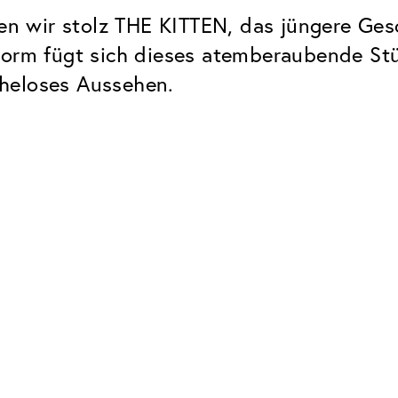
eren wir stolz THE KITTEN, das jüngere G
Form fügt sich dieses atemberaubende Stü
heloses Aussehen.
Classic
Zuverlässig. Made in Europe.
Hartschicht
Schützt die Brillengläser vor
UV Schutz
Bei sonnen- und normalen
Brillengläsern
Classic Entspiegelung
Keine störenden Restreflexe