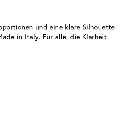
oportionen und eine klare Silhouette
e in Italy. Für alle, die Klarheit
Premium
Innovationen. Made in Switzerland.
Alle Vorteile des Classic Pakets, plus:
Invisible Entspiegelung
 Kratzern
Reduziert Reflexionen fast vollständig
UltraClean Beschichtung