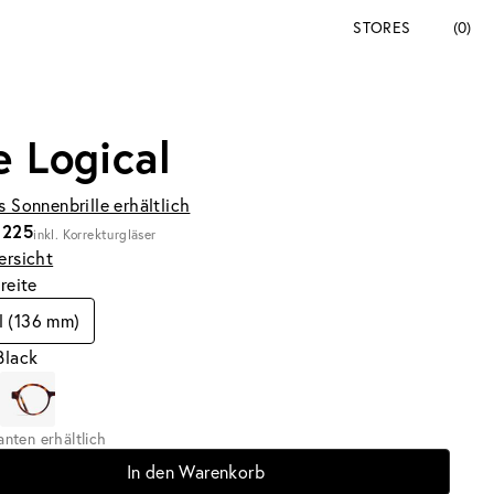
STORES
(0)
e Logical
s Sonnenbrille erhältlich
 225
inkl. Korrekturgläser
ersicht
breite
l (136 mm)
Black
ianten erhältlich
In den Warenkorb