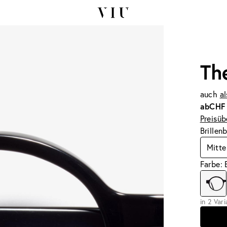
Th
auch
al
ab
CHF
Preisüb
Brillen
Mitte
Farbe: 
in 2 Var