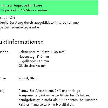
rmin zur Anprobe im Store
rfügbarkeit in 16 Stores prüfen
st vor Ort
iduelle Beratung durch ausgebildete Mitarbeiter:innen
ge Zufriedenheitsgarantie
uktinformationen
ungen
Rahmenbreite: Mittel (136 mm)
Nasensteg: 21.0 mm
Bügellänge: 145 mm
Glasbreite: 46 mm
arbe
Round, Black
ung
Renew Bio Acetate aus 96% nachhaltige
Komponenten, inklusive zertifizierter Cellulose,
handgefertigt in mehr als 80 Schritten, bei unseren
Partner Manufakturen in Norditalien.