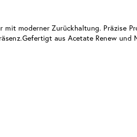
r mit moderner Zurückhaltung. Präzise Pr
räsenz.Gefertigt aus Acetate Renew und Mad
Classic
Zuverlässig. Made in Europe.
Hartschicht
Schützt die Brillengläser vor
UV Schutz
Bei sonnen- und normalen