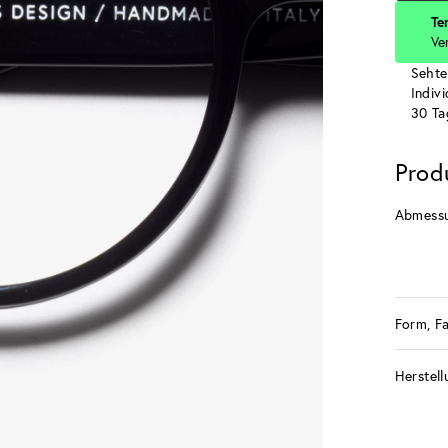
Te
Ve
Sehte
Indiv
30 Ta
Prod
Abmess
Form, F
Herstell