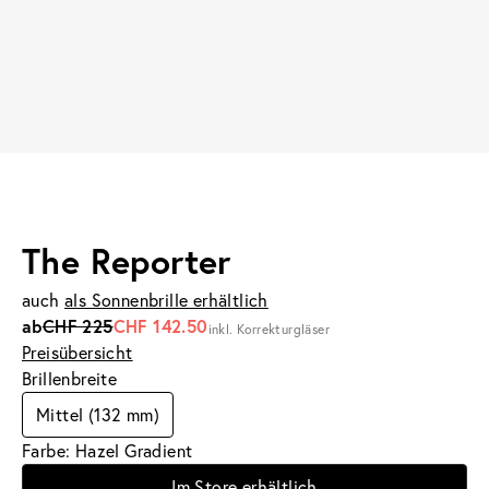
The Reporter
auch
als Sonnenbrille erhältlich
ab
CHF 225
CHF 142.50
inkl. Korrekturgläser
Preisübersicht
Brillenbreite
Mittel (132 mm)
Farbe: Hazel Gradient
Im Store erhältlich