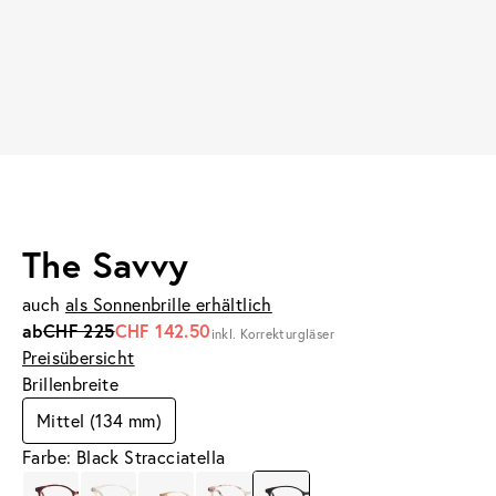
The Savvy
auch
als Sonnenbrille erhältlich
ab
CHF 225
CHF 142.50
inkl. Korrekturgläser
Preisübersicht
Brillenbreite
Mittel (134 mm)
Farbe: Black Stracciatella