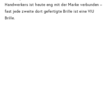
The Gambler
CHF 225
CHF 142.50
Handwerkers ist heute eng mit der Marke verbunden –
inkl. Korrekturgläser
fast jede zweite dort gefertigte Brille ist eine VIU
Brille.
Bewusste Schritte für langlebige Qualität.
Hello Production
Design Highlights