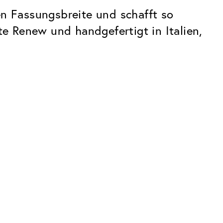
en Fassungsbreite und schafft so
e Renew und handgefertigt in Italien,
Premium
Innovationen. Made in Switzerland.
Alle Vorteile des Classic Pakets, plus:
Invisible Entspiegelung
 Kratzern
Reduziert Reflexionen fast vollständig
UltraClean Beschichtung
Wasser, Öl und Schmutz werden
abgewehrt, bevor sie sichtbar werden
Blaulichtfilter