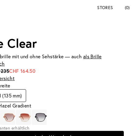
STORES
(0)
e Clear
brille mit und ohne Sehstärke — auch
als Brille
ich
 235
CHF 164.50
ersicht
breite
l (135 mm)
Hazel Gradient
ianten erhältlich