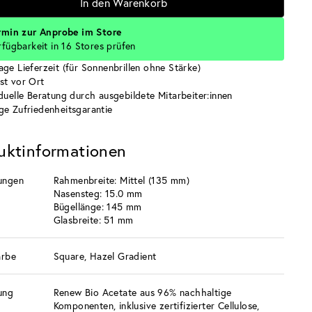
In den Warenkorb
rmin zur Anprobe im Store
rfügbarkeit in 16 Stores prüfen
age Lieferzeit (für Sonnenbrillen ohne Stärke)
st vor Ort
iduelle Beratung durch ausgebildete Mitarbeiter:innen
ge Zufriedenheitsgarantie
uktinformationen
ungen
Rahmenbreite: Mittel (135 mm)
Nasensteg: 15.0 mm
Bügellänge: 145 mm
Glasbreite: 51 mm
arbe
Square, Hazel Gradient
ung
Renew Bio Acetate aus 96% nachhaltige
Komponenten, inklusive zertifizierter Cellulose,