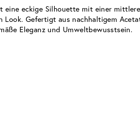
 eine eckige Silhouette mit einer mittler
Look. Gefertigt aus nachhaltigem Acetat
tgemäße Eleganz und Umweltbewusstsein.
Classic
Zuverlässig. Made in Europe.
Hartschicht
Schützt die Brillengläser vor
UV Schutz
Bei sonnen- und normalen
Brillengläsern
Classic Entspiegelung
Keine störenden Restreflexe