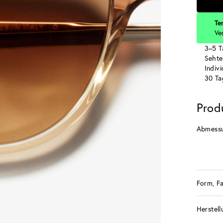
Te
Ve
3–5 T
Sehte
Indiv
30 Ta
Prod
Abmess
Form, F
Herstell