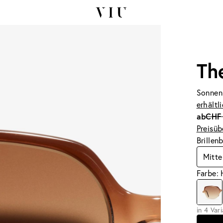
Th
Sonnen
erhältl
ab
CHF
Preisüb
Brillen
Mitte
Farbe: 
in 4 Var