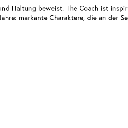
und Haltung beweist. The Coach ist inspir
hre: markante Charaktere, die an der Sei
Classic
Zuverlässig. Made in Europe.
Hartschicht
Schützt die Brillengläser vor
UV Schutz
Bei sonnen- und normalen
Brillengläsern
Classic Entspiegelung
Keine störenden Restreflexe