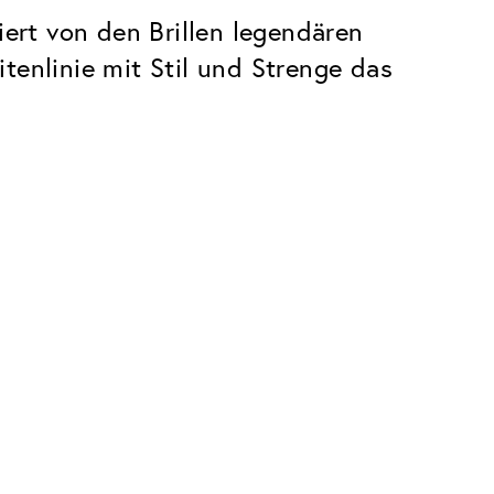
iert von den Brillen legendären
tenlinie mit Stil und Strenge das
Premium
Innovationen. Made in Switzerland.
Alle Vorteile des Classic Pakets, plus:
Invisible Entspiegelung
 Kratzern
Reduziert Reflexionen fast vollständig
UltraClean Beschichtung
Wasser, Öl und Schmutz werden
abgewehrt, bevor sie sichtbar werden
Blaulichtfilter