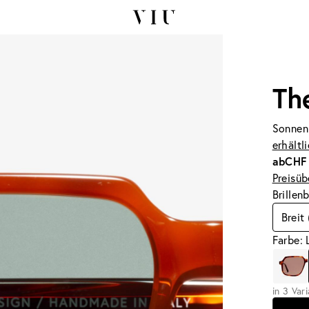
Th
Sonnen
erhältl
ab
CHF
Preisüb
Brillen
Breit
Farbe: 
in 3 Var