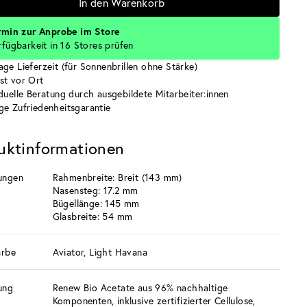
In den Warenkorb
rmin zur Anprobe im Store
rfügbarkeit in 16 Stores prüfen
age Lieferzeit (für Sonnenbrillen ohne Stärke)
st vor Ort
iduelle Beratung durch ausgebildete Mitarbeiter:innen
ge Zufriedenheitsgarantie
uktinformationen
ungen
Rahmenbreite: Breit (143 mm)
Nasensteg: 17.2 mm
Bügellänge: 145 mm
Glasbreite: 54 mm
arbe
Aviator, Light Havana
ung
Renew Bio Acetate aus 96% nachhaltige
Komponenten, inklusive zertifizierter Cellulose,