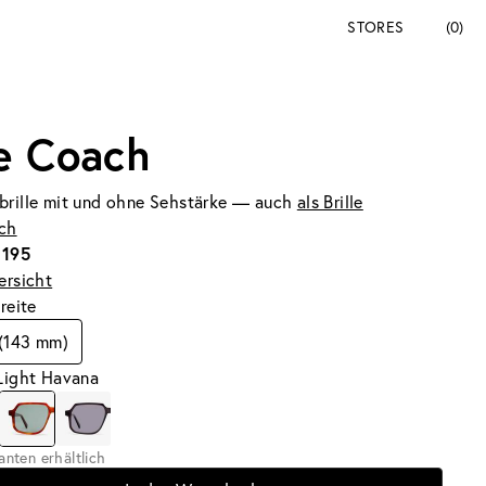
STORES
(0)
e Coach
brille mit und ohne Sehstärke — auch
als Brille
ich
 195
ersicht
breite
 (143 mm)
Light Havana
ianten erhältlich