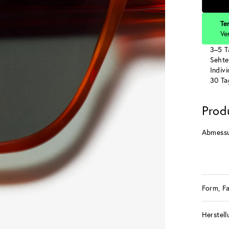
Te
Ve
3–5 T
Sehte
Indiv
30 Ta
Prod
Abmess
Form, F
Herstell