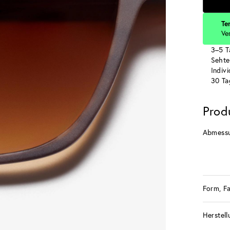
Te
Ve
3–5 T
Sehte
Indiv
30 Ta
Prod
Abmess
Form, F
Herstell