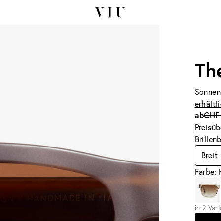
Th
Sonnen
erhältl
ab
CHF
Preisüb
Brillen
Breit
Farbe:
in 2 Var