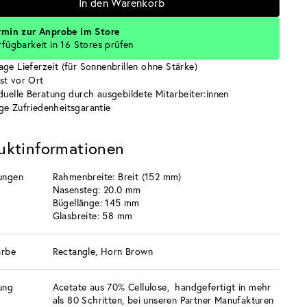
In den Warenkorb
rmin zur Anprobe im Store
rfügbarkeit in 16 Stores prüfen
age Lieferzeit (für Sonnenbrillen ohne Stärke)
st vor Ort
iduelle Beratung durch ausgebildete Mitarbeiter:innen
ge Zufriedenheitsgarantie
uktinformationen
ungen
Rahmenbreite: Breit (152 mm)
Nasensteg: 20.0 mm
Bügellänge: 145 mm
Glasbreite: 58 mm
arbe
Rectangle, Horn Brown
ung
Acetate aus 70% Cellulose, handgefertigt in mehr
als 80 Schritten, bei unseren Partner Manufakturen