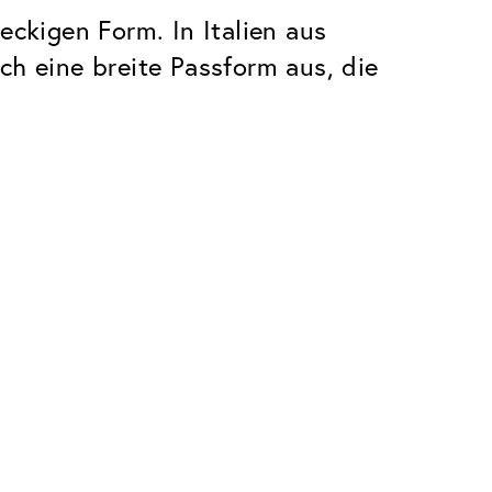
ckigen Form. In Italien aus
ch eine breite Passform aus, die
Premium
Innovationen. Made in Switzerland.
Alle Vorteile des Classic Pakets, plus:
Invisible Entspiegelung
 Kratzern
Reduziert Reflexionen fast vollständig
UltraClean Beschichtung
Wasser, Öl und Schmutz werden
abgewehrt, bevor sie sichtbar werden
Blaulichtfilter