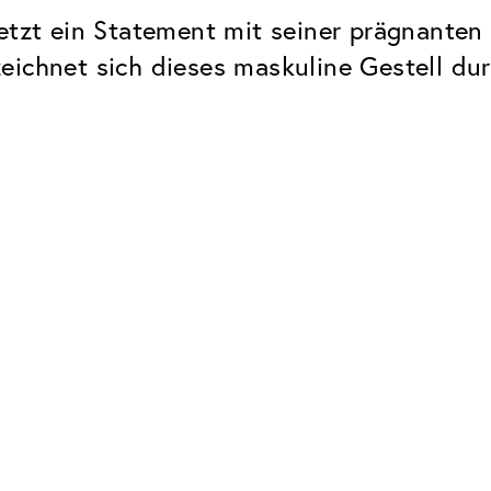
t ein Statement mit seiner prägnanten e
ichnet sich dieses maskuline Gestell dur
Classic
Zuverlässig. Made in Europe.
Hartschicht
Schützt die Brillengläser vor
UV Schutz
Bei sonnen- und normalen
Brillengläsern
Classic Entspiegelung
Keine störenden Restreflexe