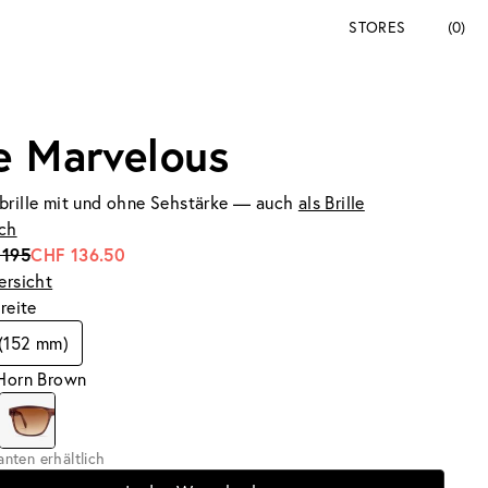
STORES
(0)
e Marvelous
brille mit und ohne Sehstärke — auch
als Brille
ich
 195
CHF 136.50
ersicht
breite
 (152 mm)
 Horn Brown
ianten erhältlich