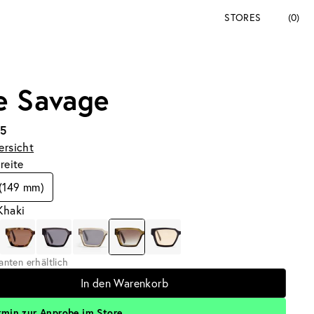
STORES
(0)
e Savage
95
ersicht
breite
 (149 mm)
Khaki
ianten erhältlich
In den Warenkorb
rmin zur Anprobe im Store