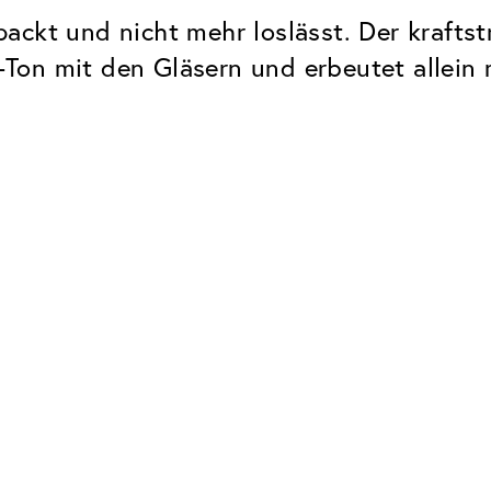
ackt und nicht mehr loslässt. Der krafts
Ton mit den Gläsern und erbeutet allein 
Classic
Zuverlässig. Made in Europe.
Hartschicht
Schützt die Brillengläser vor
UV Schutz
Bei sonnen- und normalen
Brillengläsern
Classic Entspiegelung
Keine störenden Restreflexe