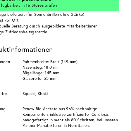
rfügbarkeit in 16 Stores prüfen
age Lieferzeit (für Sonnenbrillen ohne Stärke)
st vor Ort
iduelle Beratung durch ausgebildete Mitarbeiter:innen
ge Zufriedenheitsgarantie
uktinformationen
ungen
Rahmenbreite: Breit (149 mm)
Nasensteg: 18.0 mm
Bügellänge: 145 mm
Glasbreite: 55 mm
arbe
Square, Khaki
ung
Renew Bio Acetate aus 96% nachhaltige
Komponenten, inklusive zertifizierter Cellulose,
handgefertigt in mehr als 80 Schritten, bei unseren
Partner Manufakturen in Norditalien.