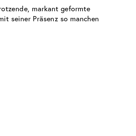
trotzende, markant geformte
mit seiner Präsenz so manchen
Premium
Innovationen. Made in Switzerland.
Alle Vorteile des Classic Pakets, plus:
Invisible Entspiegelung
 Kratzern
Reduziert Reflexionen fast vollständig
UltraClean Beschichtung
Wasser, Öl und Schmutz werden
abgewehrt, bevor sie sichtbar werden
Blaulichtfilter