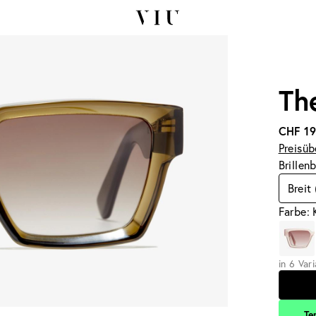
Th
CHF 1
Preisüb
Brillen
Breit
Farbe: 
in 6 Var
Te