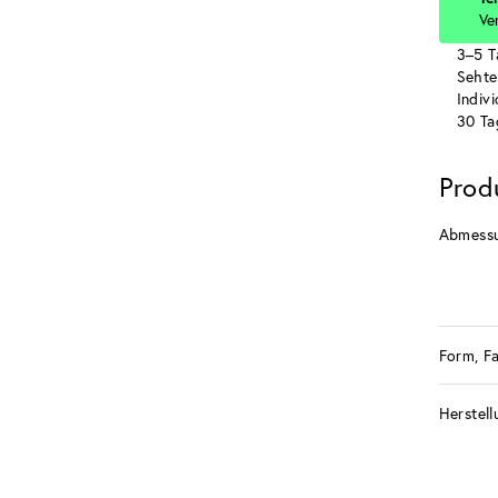
Ve
3–5 T
Sehte
Indiv
30 Ta
Prod
Abmess
Form, F
Herstell