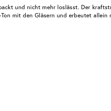
ackt und nicht mehr loslässt. Der krafts
Ton mit den Gläsern und erbeutet allein 
Classic
Zuverlässig. Made in Europe.
Hartschicht
Schützt die Brillengläser vor
UV Schutz
Bei sonnen- und normalen
Brillengläsern
Classic Entspiegelung
Keine störenden Restreflexe