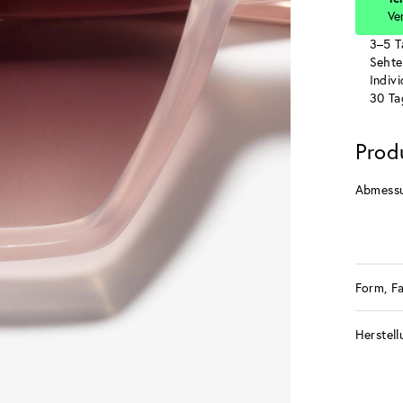
Ve
3–5 T
Sehte
Indiv
30 Ta
Prod
Abmess
Form, F
Herstell