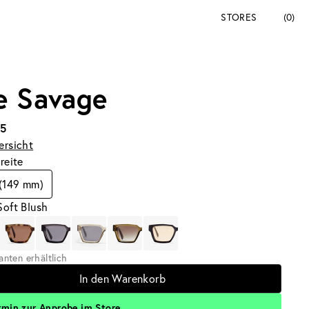
STORES
(0)
e Savage
95
ersicht
breite
 (149 mm)
Soft Blush
ianten erhältlich
In den Warenkorb
rmin zur Anprobe im Store