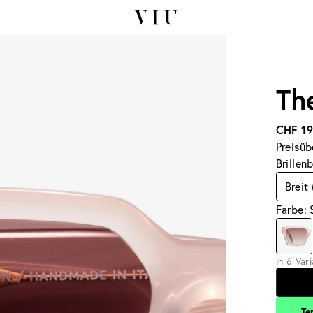
Th
CHF 1
Preisüb
Brillen
Breit
Farbe: 
in 6 Var
Te