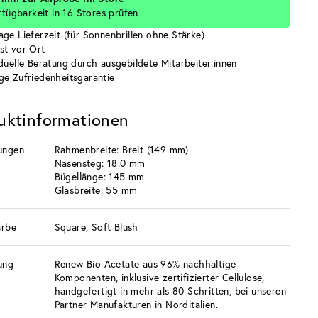
rfügbarkeit in 16 Stores prüfen
age Lieferzeit (für Sonnenbrillen ohne Stärke)
st vor Ort
iduelle Beratung durch ausgebildete Mitarbeiter:innen
ge Zufriedenheitsgarantie
uktinformationen
ungen
Rahmenbreite: Breit (149 mm)
Nasensteg: 18.0 mm
Bügellänge: 145 mm
Glasbreite: 55 mm
arbe
Square, Soft Blush
ung
Renew Bio Acetate aus 96% nachhaltige
Komponenten, inklusive zertifizierter Cellulose,
handgefertigt in mehr als 80 Schritten, bei unseren
Partner Manufakturen in Norditalien.