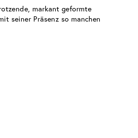
trotzende, markant geformte
mit seiner Präsenz so manchen
Premium
Innovationen. Made in Switzerland.
Alle Vorteile des Classic Pakets, plus:
Invisible Entspiegelung
 Kratzern
Reduziert Reflexionen fast vollständig
UltraClean Beschichtung
Wasser, Öl und Schmutz werden
abgewehrt, bevor sie sichtbar werden
Blaulichtfilter