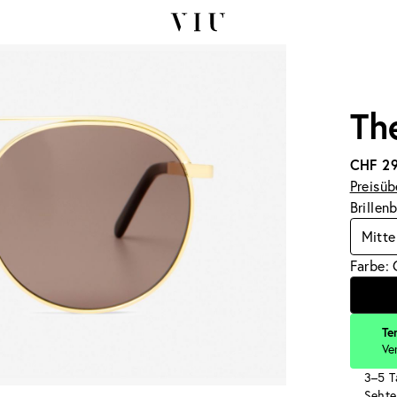
Th
CHF 2
Preisüb
Brillen
Mitte
Farbe: 
Te
Ve
3–5 T
Sehte