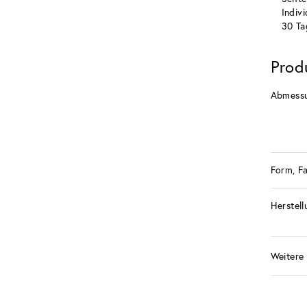
Indiv
30 Ta
Prod
Abmess
Form, F
Herstell
Weitere 