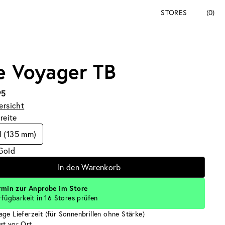
STORES
(0)
e Voyager TB
95
ersicht
breite
l (135 mm)
Gold
In den Warenkorb
rmin zur Anprobe im Store
rfügbarkeit in 16 Stores prüfen
age Lieferzeit (für Sonnenbrillen ohne Stärke)
st vor Ort