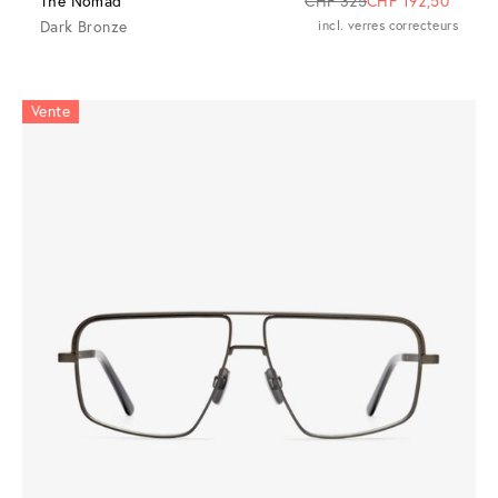
The Nomad
CHF 325
CHF 192,50
Dark Bronze
incl. verres correcteurs
Vente