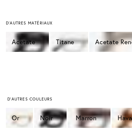
D'AUTRES MATÉRIAUX
Acetate 
Titane 
Acetate Ren
 D'AUTRES COULEURS
Or 
Noir 
 Marron 
Hava