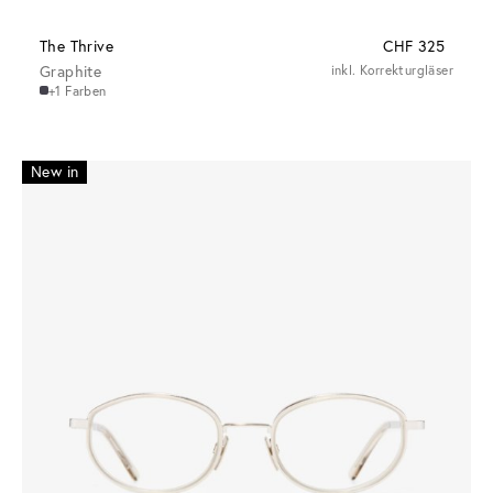
The Thrive
CHF 325
Graphite
inkl. Korrekturgläser
+1 Farben
New in