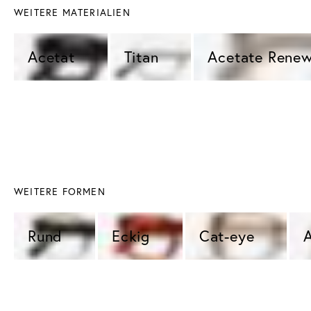
WEITERE MATERIALIEN
Acetat 
Titan 
Acetate Renew
WEITERE FORMEN
Rund 
Eckig 
Cat-eye 
A