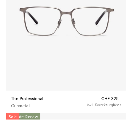
The Professional
CHF 325
Gunmetal
inkl. Korrekturgläser
Acetate Renew
Sale