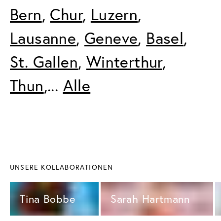
Bern
, 
Chur
, 
Luzern
, 
Lausanne
, 
Geneve
, 
Basel
, 
St. Gallen
, 
Winterthur
, 
Thun
,... 
Alle
UNSERE KOLLABORATIONEN
Tina Bobbe 
Sarah Hartmann 