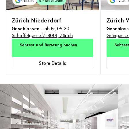
4.8
(319)
5.7 km entfernt
4.5
(274
Zürich Niederdorf
Zürich 
Geschlossen
Geschlos
– ab Fr, 09:30
Schoffelgasse 2, 8001, Zürich
Grüngasse 
Sehtest und Beratung buchen
Sehtes
Store Details