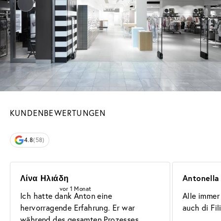
KUNDENBEWERTUNGEN
4.8
(58)
Λίνα Ηλιάδη
Antonella 
vor 1 Monat
Ich hatte dank Anton eine 
Alle immer
hervorragende Erfahrung. Er war 
auch di Fil
während des gesamten Prozesses 