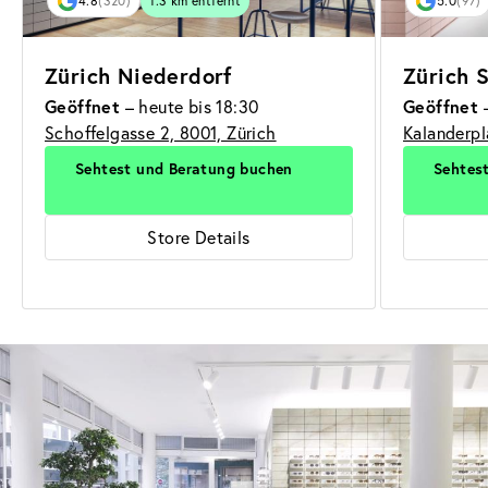
4.8
(320)
1.3 km entfernt
5.0
(97)
Zürich Niederdorf
Zürich S
Geöffnet
– heute bis 18:30
Geöffnet
–
Schoffelgasse 2, 8001, Zürich
Kalanderpl
Sehtest und Beratung buchen
Sehtes
Store Details