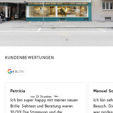
KUNDENBEWERTUNGEN
4.5
(278)
Patricia
Manuel S
vor 23 Stunden
Neu
Ich bin super happy mit meiner neuen 
Ich bin se
Brille. Sehtest und Beratung waren 
Besuch. Di
10/10! Die Stimmung und die 
war profess